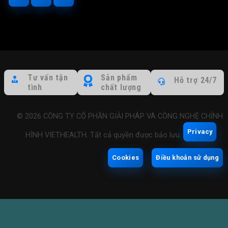
Tư vấn tận
Sản phẩm
Hỗ trợ 24/7
tình
chất lượng
© 2026 CÔNG TY CỔ PHẦN GIẢI PHÁP VÀ CÔNG NGHỆ CHỈNH
Privacy
HÌNH VIETHEALTH. Tất cả quyền được bảo lưu.
Cookies
Điều khoản sử dụng