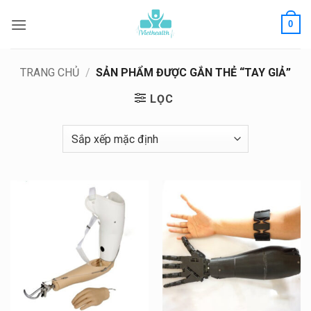
Bỏ
0
qua
nội
dung
TRANG CHỦ
/
SẢN PHẨM ĐƯỢC GẮN THẺ “TAY GIẢ”
LỌC