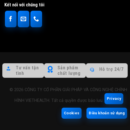
Kết nối với chúng tôi
Tư vấn tận
Sản phẩm
Hỗ trợ 24/7
tình
chất lượng
© 2026 CÔNG TY CỔ PHẦN GIẢI PHÁP VÀ CÔNG NGHỆ CHỈNH
Privacy
HÌNH VIETHEALTH. Tất cả quyền được bảo lưu.
Cookies
Điều khoản sử dụng