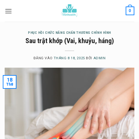
Bỏ
0
qua
nội
dung
PHỤC HỒI CHỨC NĂNG CHẤN THƯƠNG CHỈNH HÌNH
Sau trật khớp (Vai, khuỷu, háng)
ĐĂNG VÀO
THÁNG 8 18, 2025
BỞI
ADMIN
18
Th8