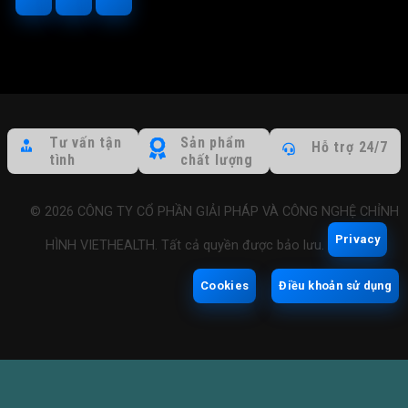
Tư vấn tận
Sản phẩm
Hỗ trợ 24/7
tình
chất lượng
© 2026 CÔNG TY CỔ PHẦN GIẢI PHÁP VÀ CÔNG NGHỆ CHỈNH
Privacy
HÌNH VIETHEALTH. Tất cả quyền được bảo lưu.
Cookies
Điều khoản sử dụng