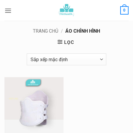
Bỏ
0
qua
nội
dung
TRANG CHỦ
/
ÁO CHỈNH HÌNH
LỌC