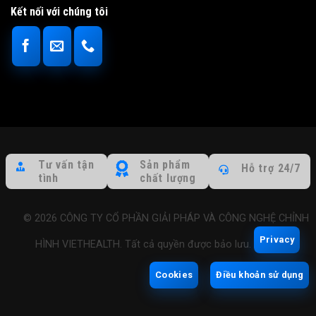
Kết nối với chúng tôi
Tư vấn tận
Sản phẩm
Hỗ trợ 24/7
tình
chất lượng
© 2026 CÔNG TY CỔ PHẦN GIẢI PHÁP VÀ CÔNG NGHỆ CHỈNH
Privacy
HÌNH VIETHEALTH. Tất cả quyền được bảo lưu.
Cookies
Điều khoản sử dụng