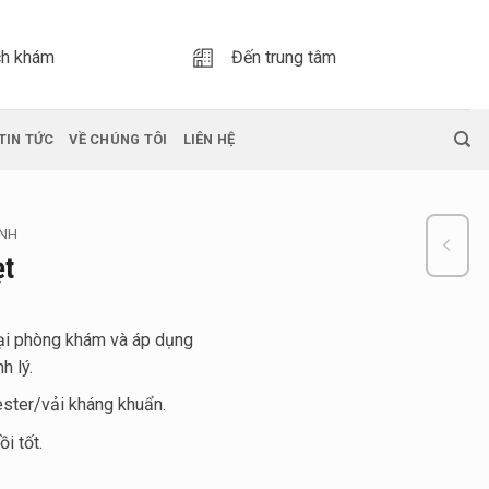
ch khám
Đến trung tâm
TIN TỨC
VỀ CHÚNG TÔI
LIÊN HỆ
ÌNH
ẹt
ại phòng khám và áp dụng
h lý.
ester/vải kháng khuẩn.
i tốt.