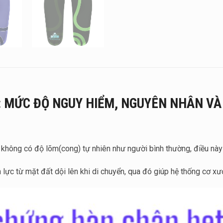
 MỨC ĐỘ NGUY HIỂM, NGUYÊN NHÂN VÀ 
 không có độ lõm(cong) tự nhiên như người bình thường, điều này t
 lực từ mặt đất dội lên khi di chuyển, qua đó giúp hệ thống cơ x