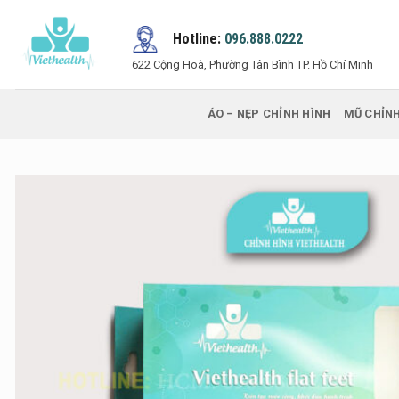
Bỏ
qua
Hotline:
096.888.0222
nội
622 Cộng Hoà, Phường Tân Bình TP. Hồ Chí Minh
dung
ÁO – NẸP CHỈNH HÌNH
MŨ CHỈNH