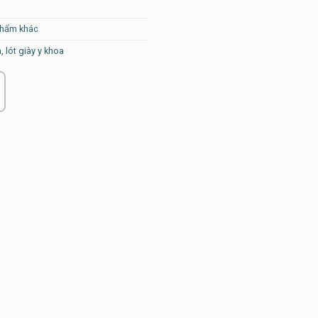
phẩm khác
h
,
lót giày y khoa